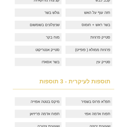
קבב כבש
קציצות מרוקאיות
חזה עוף על האש
גולש בשר
בשר ראש + חומוס
שניצלונים בשומשום
סטייק פרגיות
מוח בקר
פרגיות ממולא ( פופייט)
סטייק אנטריקוט
סטייק עין
בשר אסאדו
תוספות לעיקרית - 3 תוספות
תפו''א פרוס בשמיר
מיקס בטטה אפוייה
תפוח אדמה אפוי
תפוח אדמה פריזיאן
שעועית ירוקה
שעועית צהובה