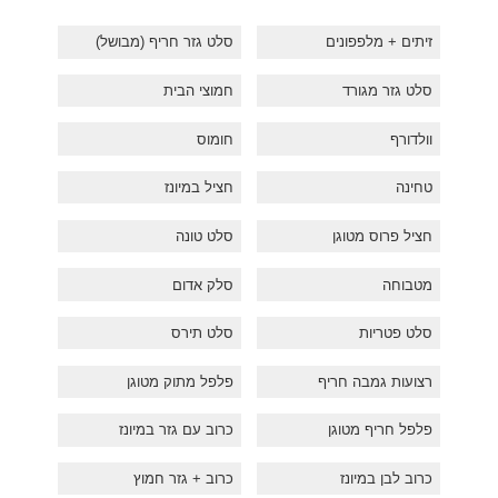
זיתים + מלפפונים
סלט גזר חריף (מבושל)
סלט גזר מגורד
חמוצי הבית
וולדורף
חומוס
טחינה
חציל במיונז
חציל פרוס מטוגן
סלט טונה
מטבוחה
סלק אדום
סלט פטריות
סלט תירס
רצועות גמבה חריף
פלפל מתוק מטוגן
פלפל חריף מטוגן
כרוב עם גזר במיונז
כרוב לבן במיונז
כרוב + גזר חמוץ